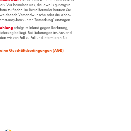
reis. Wir be­mü­hen uns, die je­weils güns­tigs­te
form zu fin­den. Im Be­stell­for­mu­lar kön­nen Sie
wei­chen­de Ver­sand­wün­sche oder die Ab­ho­
ernst-may-haus unter ‘Be­mer­kung’ ein­tra­gen.
zah­lung
er­folgt im In­land gegen Rech­nung,
ie­fe­rung bei­liegt. Bei Lie­fe­run­gen ins Aus­land
­den wir von Fall zu Fall und in­for­mie­ren Sie
mei­ne Ge­schäfts­be­din­gun­gen (AGB)