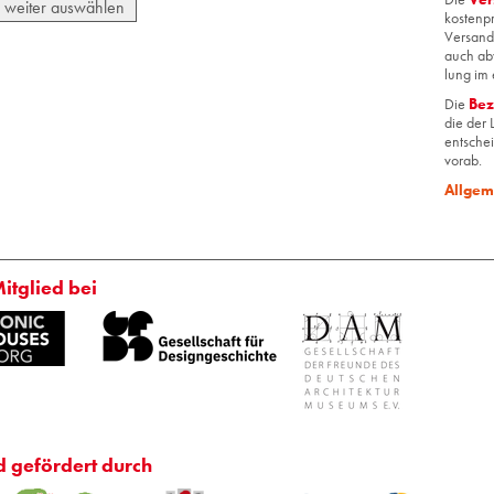
weiter auswählen
kos­ten­p
Ver­sand­
auch ab­
lung im 
Die
Be­
die der L
ent­schei
vorab.
All­ge­
Mitglied bei
d gefördert durch