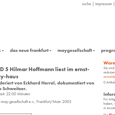
suche
|
impressum
s
das neue frankfurt
maygesellschaft
prog
Ware
D 5 Hilmar Hoffmann liest im ernst-
Sie sind
reduzier
y-haus
anmeld
eriert von Eckhard Herrel, dokumentiert von
0
Artike
o Schweitzer.
zeit: 22:00 Minuten
Infor
Für Mit­
t-may-gesellschaft e.v., Frankfurt/Main
2005
haben, w
in An­sat
Die
Ver