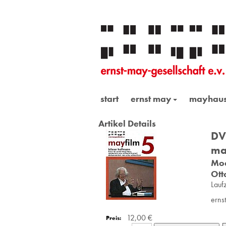
start
ernst may
mayhau
Artikel Details
DV
ma
Mod
Ott
Lauf
erns
12,00 €
Preis: