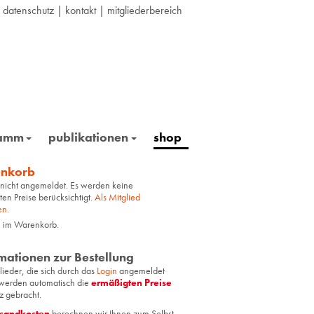
|
datenschutz
|
kontakt
|
mitgliederbereich
ramm
publikationen
shop
nkorb
 nicht angemeldet. Es werden keine
ten Preise berücksichtigt.
Als Mitglied
en.
l im Warenkorb.
mationen zur Bestellung
glie­der, die sich durch das
Login
an­ge­mel­det
er­den au­to­ma­tisch die
er­mä­ßig­ten Prei­se
z ge­bracht.
­sand­kos­ten
be­rech­nen wir Ihnen zum Selbst­