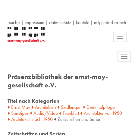
suche
|
impressum
|
datenschutz
|
kontakt
|
mitgliederbereich
Toggle
navigati
Toggl
navig
Präsenzbibliothek der ernst-may-
gesellschaft e.V.
Titel nach Kategorien
♦ Ernst May
♦ Architekten
♦ Siedlungen
♦ Denkmalpflege
♦ Sonstiges
♦ Audio/Video
♦ Frankfurt
♦ Architektur
vor
1950
♦ Architektur
nach
1950
♦ Zeitschriften und Serien
Zeitschriften und Serien