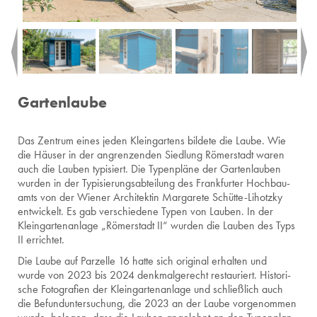
Gartenlaube
Das Zen­trum eines jeden Klein­gar­tens bil­de­te die Laube. Wie
die Häu­ser in der an­gren­zen­den Sied­lung Rö­mer­stadt waren
auch die Lau­ben ty­pi­siert. Die Ty­pen­plä­ne der Gar­ten­lau­ben
wur­den in der Ty­pi­sie­rungs­ab­tei­lung des Frank­fur­ter Hoch­bau­
amts von der Wie­ner Ar­chi­tek­tin Mar­ga­re­te Schüt­te-Li­hotz­ky
ent­wi­ckelt. Es gab ver­schie­de­ne Typen von Lau­ben. In der
Klein­gar­ten­an­la­ge „Rö­mer­stadt II“ wur­den die Lau­ben des Typs
II er­rich­tet.
Die Laube auf Par­zel­le 16 hatte sich ori­gi­nal er­hal­ten und
wurde von 2023 bis 2024 denk­mal­ge­recht re­stau­riert. His­to­ri­
sche Fo­to­gra­fi­en der Klein­gar­ten­an­la­ge und schließ­lich auch
die Be­fund­un­ter­su­chung, die 2023 an der Laube vor­ge­nom­men