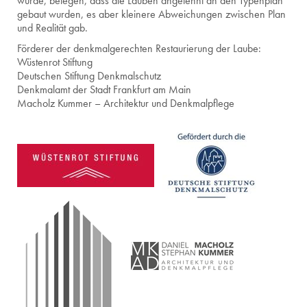
wurde, be­le­gen, dass die Lau­ben an­ge­lehnt an den Ty­pen­plan
ge­baut wur­den, es aber klei­ne­re Ab­wei­chun­gen zwi­schen Plan
und Rea­li­tät gab.
Förderer der denkmalgerechten Restaurierung der Laube:
Wüstenrot Stiftung
Deutschen Stiftung Denkmalschutz
Denkmalamt der Stadt Frankfurt am Main
Macholz Kummer – Architektur und Denkmalpflege