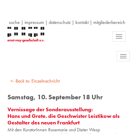
suche
|
impressum
|
datenschutz
|
kontakt
|
mitgliederbereich
Toggle
navigati
Toggl
navig
<- Back to: Einzelnachricht
Samstag, 10. September 18 Uhr
Vernissage der Sonderausstellung:
Hans und Grete. die Geschwister Leistikow als
Gestalter des neuen Frankfurt
Mit den Ku­ra­to­rIn­nen Ro­se­ma­rie und Die­ter Wesp