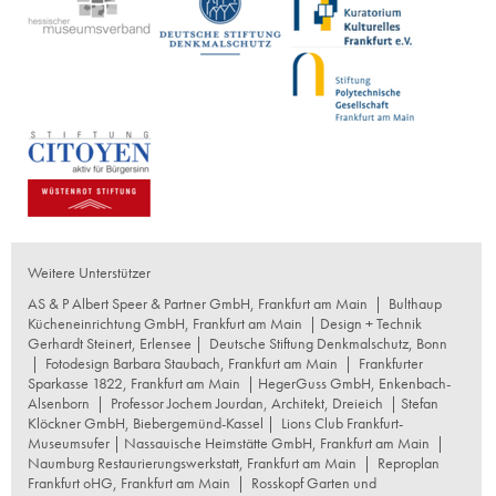
Weitere Unterstützer
AS & P Albert Speer & Partner GmbH, Frankfurt am Main
|
Bulthaup
Kücheneinrichtung GmbH, Frankfurt am Main
| Design + Technik
Gerhardt Steinert, Erlensee |
Deutsche Stiftung Denkmalschutz, Bonn
|
Fotodesign Barbara Staubach, Frankfurt am Main
|
Frankfurter
Sparkasse 1822, Frankfurt am Main
|
HegerGuss GmbH, Enkenbach-
Alsenborn
|
Professor Jochem Jourdan, Architekt, Dreieich
| Stefan
Klöckner GmbH, Biebergemünd-Kassel |
Lions Club Frankfurt-
Museumsufer
|
Nassauische Heimstätte GmbH, Frankfurt am Main
|
Naumburg Restaurierungswerkstatt, Frankfurt am Main
|
Reproplan
Frankfurt oHG, Frankfurt am Main
|
Rosskopf Garten und