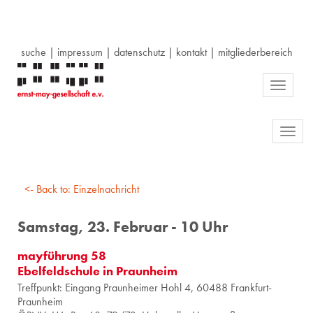
suche
|
impressum
|
datenschutz
|
kontakt
|
mitgliederbereich
Toggle
navigati
Toggl
navig
<- Back to: Einzelnachricht
Samstag, 23. Februar - 10 Uhr
mayführung 58
Ebelfeldschule in Praunheim
Treff­punkt: Ein­gang Praun­hei­mer Hohl 4, 60488 Frank­furt-
Praun­heim