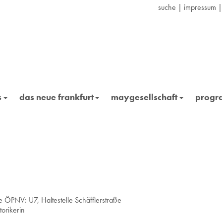
suche
|
impressum
s
das neue frankfurt
maygesellschaft
prog
 ÖPNV: U7, Hal­te­stel­le Schäff­ler­stra­ße
to­ri­ke­rin