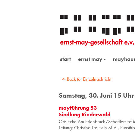
start
ernst may
mayhau
<- Back to: Einzelnachricht
Samstag, 30. Juni 15 Uhr
mayführung 53
Siedlung Riederwald
Ort: Ecke Am Er­len­bruch/Schäff­ler­stra­ße
Lei­tung: Chris­ti­na Treut­lein M.A., Kunst­his­