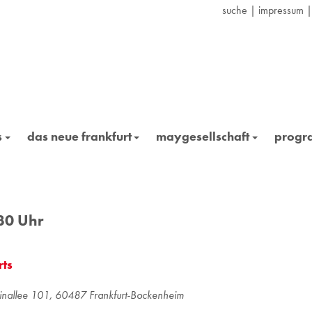
suche
|
impressum
s
das neue frankfurt
maygesellschaft
prog
.30 Uhr
rts
e­lin­al­lee 101, 60487 Frank­furt-Bo­cken­heim