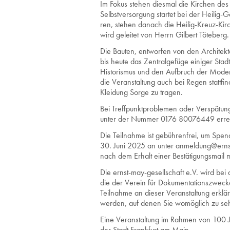
Im Fokus ste­hen dies­mal die Kir­chen des N
Selbst­ver­sor­gung star­tet bei der Hei­lig
ren, ste­hen da­nach die Hei­lig-Kreuz-Kir­c
wird ge­lei­tet von Herrn Gil­bert Tö­te­berg.
Die Bauten, entworfen von den Archit
bis heute das Zentralgefüge einiger Stadt
Historismus und den Aufbruch der Modern
die Veranstaltung auch bei Regen stattfin
Kleidung Sorge zu tragen.
Bei Treffpunktproblemen oder Verspätung
unter der Nummer 0176 80076449 erre
Die Teilnahme ist gebührenfrei, um Spend
30. Juni 2025 an unter anmeldung@ernst-
nach dem Erhalt einer Bestätigungsmail 
Die ernst-may-gesellschaft e.V. wird bei 
die der Verein für Dokumentationszwecke 
Teilnahme an dieser Veranstaltung erklä
werden, auf denen Sie womöglich zu seh
Eine Veranstaltung im Rahmen von 100 J
der Stadt Frankfurt am Main.