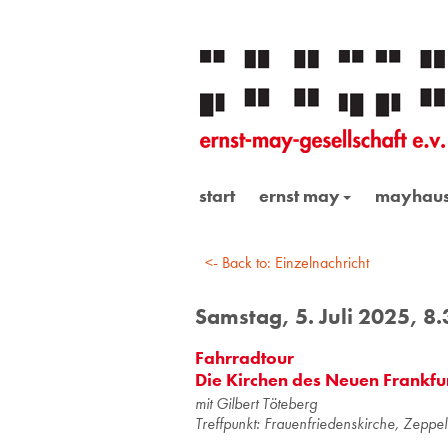
start
ernst may
mayhau
<- Back to: Einzelnachricht
Samstag, 5. Juli 2025, 8
Fahrradtour
Die Kirchen des Neuen Frankfu
mit Gil­bert Tö­te­berg
Treff­punkt: Frau­en­frie­dens­kir­che, Zep­p