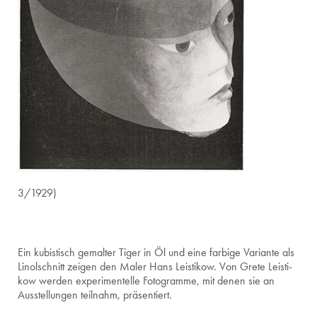
3/1929)
Ein ku­bis­tisch ge­mal­ter Tiger in Öl und eine far­bi­ge Va­ri­an­te als
Lin­ol­schnitt zei­gen den Maler Hans Leis­ti­kow. Von Grete Leis­ti­
kow wer­den ex­pe­ri­men­tel­le Fo­to­gram­me, mit denen sie an
Aus­stel­lun­gen teil­nahm, prä­sen­tiert.