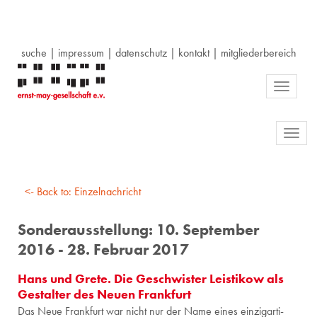
suche
|
impressum
|
datenschutz
|
kontakt
|
mitgliederbereich
Toggle
navigati
Toggl
navig
<- Back to: Einzelnachricht
Sonderausstellung: 10. September
2016 - 28. Februar 2017
Hans und Grete. Die Geschwister Leistikow als
Gestalter des Neuen Frankfurt
Das Neue Frank­furt war nicht nur der Name eines ein­zig­ar­ti­