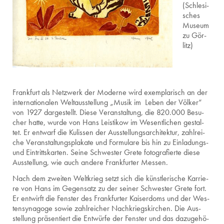
(Schle­si­
sches
Mu­se­um
zu Gör­
litz)
Frank­furt als Netz­werk der Mo­der­ne wird ex­em­pla­risch an der
in­ter­na­tio­na­len Welt­aus­stel­lung „Musik im Leben der Völ­ker“
von 1927 dar­ge­stellt. Diese Ver­an­stal­tung, die 820.000 Be­su­
cher hatte, wurde von Hans Leis­ti­kow im We­sent­li­chen ge­stal­
tet. Er ent­warf die Ku­lis­sen der Aus­stel­lungs­ar­chi­tek­tur, zahl­rei­
che Ver­an­stal­tungs­pla­ka­te und For­mu­la­re bis hin zu Ein­la­dungs-
und Ein­tritts­kar­ten. Seine Schwes­ter Grete fo­to­gra­fier­te diese
Aus­stel­lung, wie auch an­de­re Frank­fur­ter Mes­sen.
Nach dem zwei­ten Welt­krieg setzt sich die künst­le­ri­sche Kar­rie­
re von Hans im Ge­gen­satz zu der sei­ner Schwes­ter Grete fort.
Er ent­wirft die Fens­ter des Frank­fur­ter Kai­ser­doms und der Wes­
ten­syn­ago­ge sowie zahl­rei­cher Nach­kriegs­kir­chen. Die Aus­
stel­lung prä­sen­tiert die Ent­wür­fe der Fens­ter und das da­zu­ge­hö­