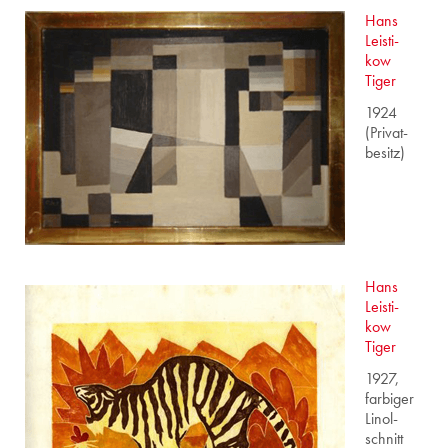
Hans
Leis­ti­
kow
Tiger
1924
(Pri­vat­
be­sitz)
Hans
Leis­ti­
kow
Tiger
1927,
far­bi­ger
Lin­ol­
schnitt