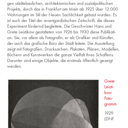
gen städ­te­bau­li­chen, ar­chi­tek­to­ni­schen und so­zi­al­po­li­ti­schen
Pro­jekts, durch das in Frank­furt am Main ab 1925 über 12.000
Woh­nun­gen im Stil der Neuen Sach­lich­keit ge­baut wur­den. Es
ist auch der Titel der avant­gar­dis­ti­schen Zeit­schrift, die die­ses
Ex­pe­ri­ment för­dernd be­glei­te­te. Die Ge­schwis­ter Hans und
Grete Leis­ti­kow ge­stal­te­ten von 1926 bis 1930 diese Pu­bli­ka­ti­
on. Sie, vor allem als Fo­to­gra­fin, er als Gra­fi­ker und Künst­ler,
der auch das gra­fi­sche Büro der Stadt lei­te­te. Die Aus­stel­lung
zeigt mit Fo­to­gra­fi­en, Druck­sa­chen, Pla­ka­ten, Plä­nen, Mo­del­len,
Bü­chern und Kunst­wer­ken die ganze Viel­falt ihres Schaf­fens.
Dar­un­ter sind ei­ni­ge Ob­jek­te, die erst­mals öf­fent­lich ge­zeigt
wer­den.
Grete
Leis­ti­
kow
Fo­to­
gramm
1929
(DNF