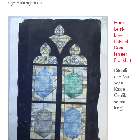
ri­ge Auf­trags­buch.
Hans
Leis­ti­
kow
Ent­wurf
Dom­
fens­ter
Frank­furt
(Staat­li­
che Mu­
se­en
Kas­sel,
Gra­fik­
samm­
lung)