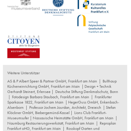
Weitere Unterstützer
AS & P Albert Speer & Partner GmbH, Frankfurt am Main
|
Bulthaup
Kücheneinrichtung GmbH, Frankfurt am Main
| Design + Technik
Gerhardt Steinert, Erlensee |
Deutsche Stiftung Denkmalschutz, Bonn
|
Fotodesign Barbara Staubach, Frankfurt am Main
|
Frankfurter
Sparkasse 1822, Frankfurt am Main
|
HegerGuss GmbH, Enkenbach-
Alsenborn
|
Professor Jochem Jourdan, Architekt, Dreieich
| Stefan
Klöckner GmbH, Biebergemünd-Kassel |
Lions Club Frankfurt-
Museumsufer
|
Nassauische Heimstätte GmbH, Frankfurt am Main
|
Naumburg Restaurierungswerkstatt, Frankfurt am Main
|
Reproplan
Frankfurt oHG, Frankfurt am Main
|
Rosskopf Garten und