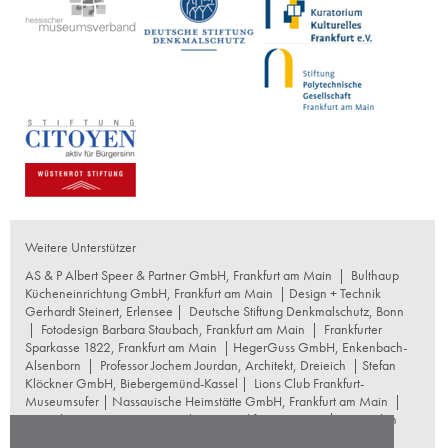
Weitere Unterstützer
AS & P Albert Speer & Partner GmbH, Frankfurt am Main
|
Bulthaup
Kücheneinrichtung GmbH, Frankfurt am Main
| Design + Technik
Gerhardt Steinert, Erlensee |
Deutsche Stiftung Denkmalschutz, Bonn
|
Fotodesign Barbara Staubach, Frankfurt am Main
|
Frankfurter
Sparkasse 1822, Frankfurt am Main
|
HegerGuss GmbH, Enkenbach-
Alsenborn
|
Professor Jochem Jourdan, Architekt, Dreieich
| Stefan
Klöckner GmbH, Biebergemünd-Kassel |
Lions Club Frankfurt-
Museumsufer
|
Nassauische Heimstätte GmbH, Frankfurt am Main
|
Naumburg Restaurierungswerkstatt, Frankfurt am Main
|
Reproplan
Frankfurt oHG, Frankfurt am Main
|
Rosskopf Garten und