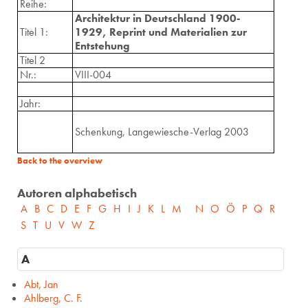
Reihe:
Architektur in Deutschland 1900-
Titel 1:
1929, Reprint und Materialien zur
Entstehung
Titel 2
Nr.:
VIII-004
Jahr:
Schenkung, Langewiesche-Verlag 2003
Back to the overview
Autoren alphabetisch
A
B
C
D
E
F
G
H
I
J
K
L
M
N
O
Ö
P
Q
R
S
T
U
V
W
Z
A
Abt, Jan
Ahlberg, C. F.