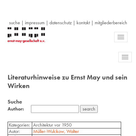
suche
|
impressum
|
datenschutz
|
kontakt
|
mitgliederbereich
Toggle
navigati
Toggl
navig
Literaturhinweise zu Ernst May und sein
Wirken
Suche
Author:
Kategorien:
Architektur vor 1950
Autor:
Müller-Wulckow, Walter