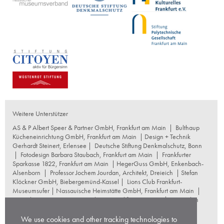
Weitere Unterstützer
AS & P Albert Speer & Partner GmbH, Frankfurt am Main
|
Bulthaup
Kücheneinrichtung GmbH, Frankfurt am Main
| Design + Technik
Gerhardt Steinert, Erlensee |
Deutsche Stiftung Denkmalschutz, Bonn
|
Fotodesign Barbara Staubach, Frankfurt am Main
|
Frankfurter
Sparkasse 1822, Frankfurt am Main
|
HegerGuss GmbH, Enkenbach-
Alsenborn
|
Professor Jochem Jourdan, Architekt, Dreieich
| Stefan
Klöckner GmbH, Biebergemünd-Kassel |
Lions Club Frankfurt-
Museumsufer
|
Nassauische Heimstätte GmbH, Frankfurt am Main
|
Naumburg Restaurierungswerkstatt, Frankfurt am Main
|
Reproplan
Frankfurt oHG, Frankfurt am Main
|
Rosskopf Garten und
Landschaftsbau GmbH+Co KG, Frankfurt am Main
|
We use cookies and other tracking technologies to