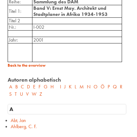
Reihe:
Sammlung des DAM
Band V: Ernst May. Architekt und
Titel 1:
Stadtplaner in Afrika 1934-1953
Titel 2
Nr.:
I-002
Jahr:
2001
Back to the overview
Autoren alphabetisch
A
B
C
D
E
F
G
H
I
J
K
L
M
N
O
Ö
P
Q
R
S
T
U
V
W
Z
A
Abt, Jan
Ahlberg, C. F.