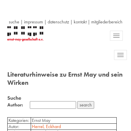
suche
|
impressum
|
datenschutz
|
kontakt
|
mitgliederbereich
Toggle
navigati
Toggl
navig
Literaturhinweise zu Ernst May und sein
Wirken
Suche
Author:
Kategorien:
Ernst May
Autor:
Herrel, Eckhard