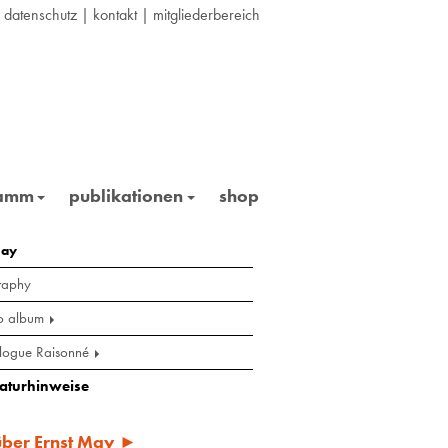
|
datenschutz
|
kontakt
|
mitgliederbereich
ramm
publikationen
shop
may
raphy
o album
logue Raisonné
raturhinweise
 über Ernst May ►