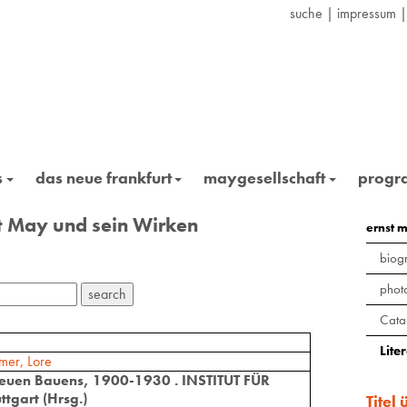
suche
|
impressum
s
das neue frankfurt
maygesellschaft
prog
st May und sein Wirken
ernst 
biog
phot
Cata
Lite
mer, Lore
euen Bauens, 1900-1930 . INSTITUT FÜR
gart (Hrsg.)
Titel