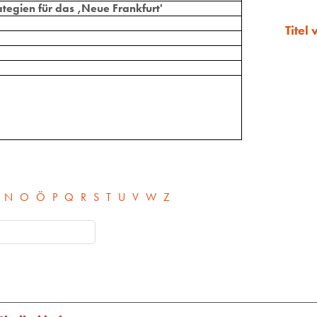
egien für das ‚Neue Frankfurt'
Titel
N
O
Ö
P
Q
R
S
T
U
V
W
Z