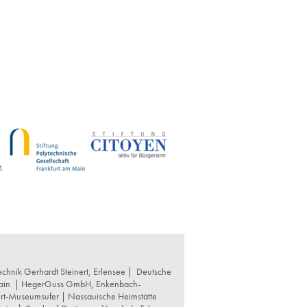
chnik Gerhardt Steinert, Erlensee |
Deutsche
ain
|
HegerGuss GmbH, Enkenbach-
urt-Museumsufer
|
Nassauische Heimstätte