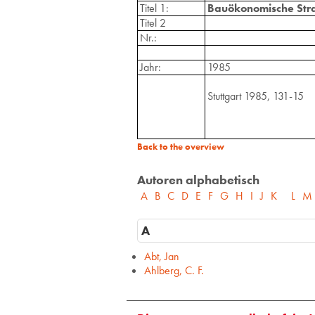
Titel 1:
Bauökonomische Strat
Titel 2
Nr.:
Jahr:
1985
Stuttgart 1985, 131-15
Back to the overview
Autoren alphabetisch
A
B
C
D
E
F
G
H
I
J
K
L
M
A
Abt, Jan
Ahlberg, C. F.