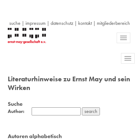
suche
|
impressum
|
datenschutz
|
kontakt
|
mitgliederbereich
Toggle
navigati
Toggl
navig
Literaturhinweise zu Ernst May und sein
Wirken
Suche
Author:
Autoren alphabetisch