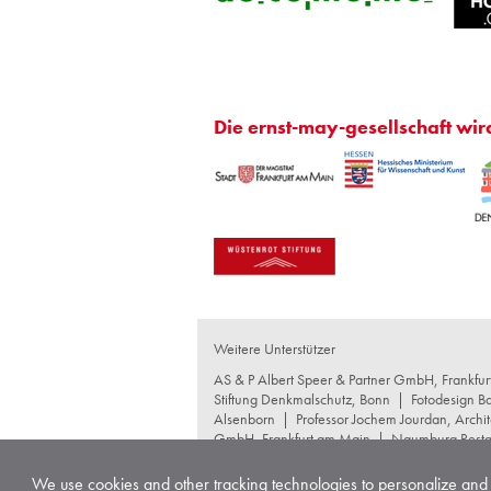
Die ernst-may-gesellschaft wir
Weitere Unterstützer
AS & P Albert Speer & Partner GmbH, Frankfu
Stiftung Denkmalschutz, Bonn
|
Fotodesign B
Alsenborn
|
Professor Jochem Jourdan, Archit
GmbH, Frankfurt am Main
|
Naumburg Restau
GmbH+Co KG, Frankfurt am Main
|
schneide
Produktgesellschaft mbH, Waltrop
|
Wentz Con
We use cookies and other tracking technologies to personalize and 