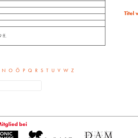
Titel
 ff.
N
O
Ö
P
Q
R
S
T
U
V
W
Z
Mitglied bei