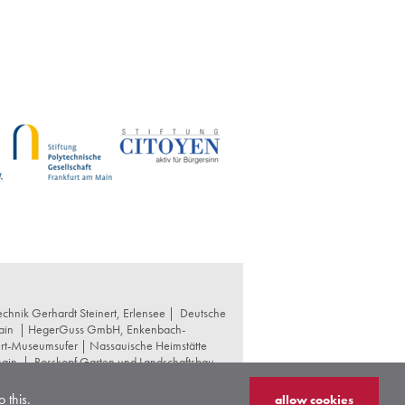
chnik Gerhardt Steinert, Erlensee |
Deutsche
ain
|
HegerGuss GmbH, Enkenbach-
urt-Museumsufer
|
Nassauische Heimstätte
Main
|
Rosskopf Garten und Landschaftsbau
t und Denkmalpflege
|
Thomas Hoof
 this.
allow cookies