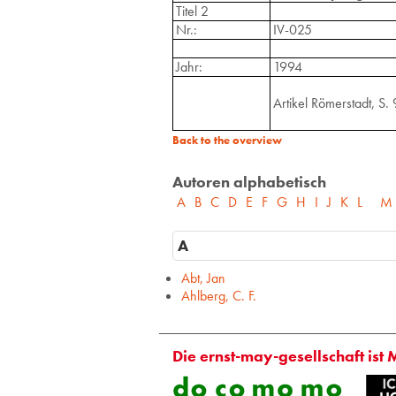
Titel 2
Nr.:
IV-025
Jahr:
1994
Artikel Römerstadt, S. 9
Back to the overview
Autoren alphabetisch
A
B
C
D
E
F
G
H
I
J
K
L
M
A
Abt, Jan
Ahlberg, C. F.
Die ernst-may-gesellschaft ist 