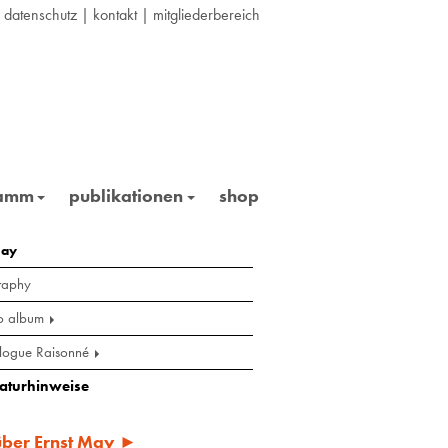
|
datenschutz
|
kontakt
|
mitgliederbereich
ramm
publikationen
shop
may
raphy
o album
logue Raisonné
raturhinweise
 über Ernst May ►