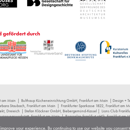
d gefördert durch
rt am Main
|
Bulthaup Kücheneinrichtung GmbH, Frankfurt am Main
| Design + Te
arbara Staubach, Frankfurt am Main
|
Frankfurter Sparkasse 1822, Frankfurt am M
ekt, Dreieich
| Stefan Klöckner GmbH, Biebergemünd-Kassel |
Lions Club Frankf
rierungswerkstatt, Frankfurt am Main
|
Reproplan Frankfurt oHG, Frankfurt am 
r+schumacher Architekten, Frankfurt am Main
|
Stuttgarter Gesellschaft für Kuns
cept Projektstrategie GmbH, Frankfurt am Main
|
Wüstenrot Stiftung, Stuttgart
improve your experience. By continuing to use our website you consent to