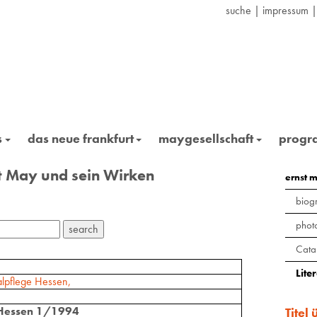
suche
|
impressum
s
das neue frankfurt
maygesellschaft
prog
st May und sein Wirken
ernst 
biog
phot
Cata
Lite
lpflege Hessen,
 Hessen 1/1994
Titel