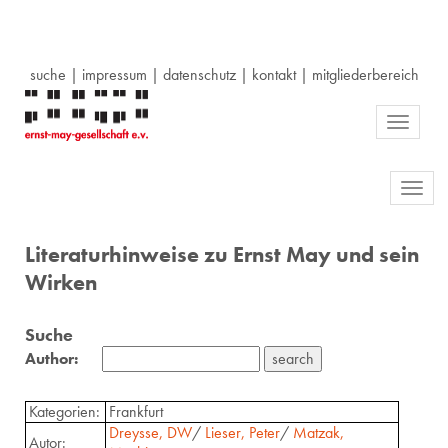
suche
|
impressum
|
datenschutz
|
kontakt
|
mitgliederbereich
Toggle
navigati
Toggl
navig
Literaturhinweise zu Ernst May und sein
Wirken
Suche
Author:
Kategorien:
Frankfurt
Dreysse, DW
/
Lieser, Peter
/
Matzak,
Autor: