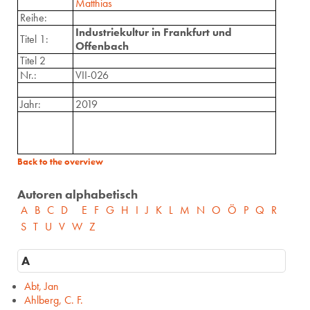
Matthias
Reihe:
Industriekultur in Frankfurt und
Titel 1:
Offenbach
Titel 2
Nr.:
VII-026
Jahr:
2019
Back to the overview
Autoren alphabetisch
A
B
C
D
E
F
G
H
I
J
K
L
M
N
O
Ö
P
Q
R
S
T
U
V
W
Z
A
Abt, Jan
Ahlberg, C. F.