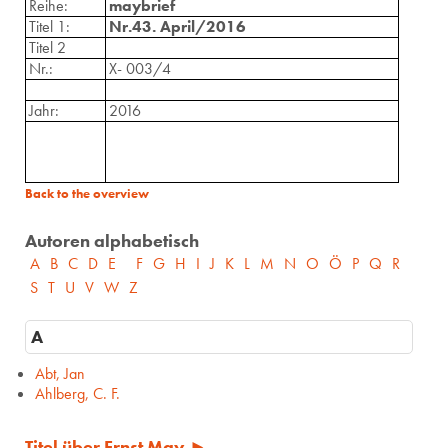
Reihe:
maybrief
Titel 1:
Nr.43. April/2016
Titel 2
Nr.:
X- 003/4
Jahr:
2016
Back to the overview
Autoren alphabetisch
A
B
C
D
E
F
G
H
I
J
K
L
M
N
O
Ö
P
Q
R
S
T
U
V
W
Z
A
Abt, Jan
Ahlberg, C. F.
Titel über Ernst May ►