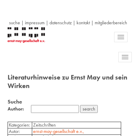
suche
|
impressum
|
datenschutz
|
kontakt
|
mitgliederbereich
Toggle
navigati
Toggl
navig
Literaturhinweise zu Ernst May und sein
Wirken
Suche
Author:
Kategorien:
Zeitschriften
Autor:
ernst-may-gesellschaft e.v.,