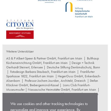
Weitere Unterstützer
AS & P Albert Speer & Partner GmbH, Frankfurt am Main
|
Bulthaup
Kücheneinrichtung GmbH, Frankfurt am Main
| Design + Technik
Gerhardt Steinert, Erlensee |
Deutsche Stiftung Denkmalschutz, Bonn
|
Fotodesign Barbara Staubach, Frankfurt am Main
|
Frankfurter
Sparkasse 1822, Frankfurt am Main
|
HegerGuss GmbH, Enkenbach-
Alsenborn
|
Professor Jochem Jourdan, Architekt, Dreieich
| Stefan
Klöckner GmbH, Biebergemünd-Kassel |
Lions Club Frankfurt-
Museumsufer
|
Nassauische Heimstätte GmbH, Frankfurt am Main
|
Naumburg Restaurierungswerkstatt, Frankfurt am Main
|
Reproplan
Frankfurt oHG, Frankfurt am Main
|
Rosskopf Garten und
Landschaftsbau GmbH+Co KG, Frankfurt am Main
|
We use cookies and other tracking technologies to
schneider+schumacher Architekten, Frankfurt am Main
|
Stuttgarter
personalize and improve your experience. By