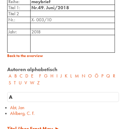
Reihe:
maybrief
Titel 1:
Nr.49. Juni/2018
Titel 2
Nr.:
X- 003/10
Jahr:
2018
Back to the overview
Autoren alphabetisch
A
B
C
D
E
F
G
H
I
J
K
L
M
N
O
Ö
P
Q
R
S
T
U
V
W
Z
A
Abt, Jan
Ahlberg, C. F.
Titel über Ernst May ►