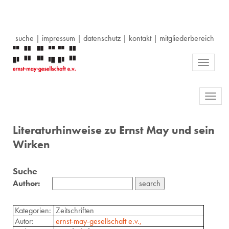
suche
|
impressum
|
datenschutz
|
kontakt
|
mitgliederbereich
Toggle
navigati
Toggl
navig
Literaturhinweise zu Ernst May und sein
Wirken
Suche
Author:
Kategorien:
Zeitschriften
Autor:
ernst-may-gesellschaft e.v.,