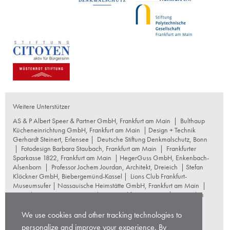
Weitere Unterstützer
AS & P Albert Speer & Partner GmbH, Frankfurt am Main
|
Bulthaup
Kücheneinrichtung GmbH, Frankfurt am Main
| Design + Technik
Gerhardt Steinert, Erlensee |
Deutsche Stiftung Denkmalschutz, Bonn
|
Fotodesign Barbara Staubach, Frankfurt am Main
|
Frankfurter
Sparkasse 1822, Frankfurt am Main
|
HegerGuss GmbH, Enkenbach-
Alsenborn
|
Professor Jochem Jourdan, Architekt, Dreieich
| Stefan
Klöckner GmbH, Biebergemünd-Kassel |
Lions Club Frankfurt-
Museumsufer
|
Nassauische Heimstätte GmbH, Frankfurt am Main
|
Naumburg Restaurierungswerkstatt, Frankfurt am Main
|
Reproplan
Frankfurt oHG, Frankfurt am Main
|
Rosskopf Garten und
Landschaftsbau GmbH+Co KG, Frankfurt am Main
|
We use cookies and other tracking technologies to
schneider+schumacher Architekten, Frankfurt am Main
|
Stuttgarter
personalize and improve your experience. By