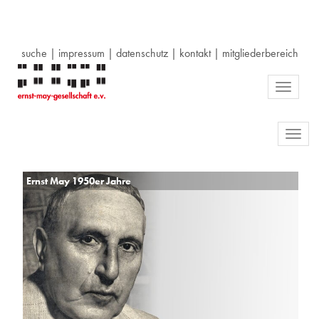
suche
|
impressum
|
datenschutz
|
kontakt
|
mitgliederbereich
Toggle
navigati
Toggl
navig
Ernst May 1950er Jahre