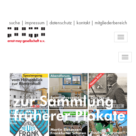
suche
|
impressum
|
datenschutz
|
kontakt
|
mitgliederbereich
Toggle
navigati
Toggl
navig