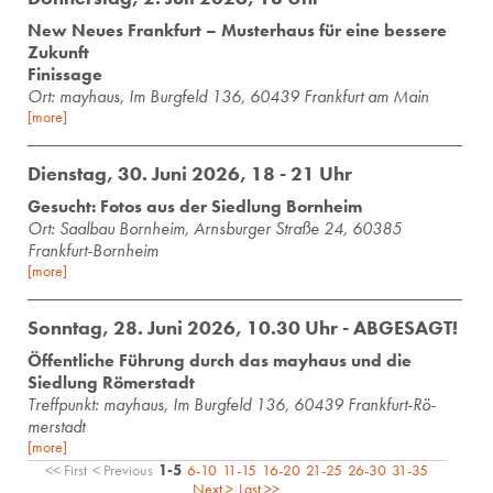
New Neues Frankfurt – Musterhaus für eine bessere
Zukunft
Finissage
Ort: mayhaus, Im Burgfeld 136, 60439 Frankfurt am Main
[more]
Dienstag, 30. Juni 2026, 18 - 21 Uhr
Gesucht: Fotos aus der Siedlung Bornheim
Ort: Saalbau Bornheim, Arnsburger Straße 24, 60385
Frankfurt-Bornheim
[more]
Sonntag, 28. Juni 2026, 10.30 Uhr - ABGESAGT!
Öffentliche Führung durch das mayhaus und die
Siedlung Römerstadt
Treff­punkt: may­haus, Im Burg­feld 136, 60439 Frank­furt-Rö­
mer­stadt
[more]
<< First
< Previous
1-5
6-10
11-15
16-20
21-25
26-30
31-35
Next >
Last >>