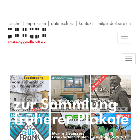
suche
|
impressum
|
datenschutz
|
kontakt
|
mitgliederbereich
Toggle
navigati
Toggl
navig