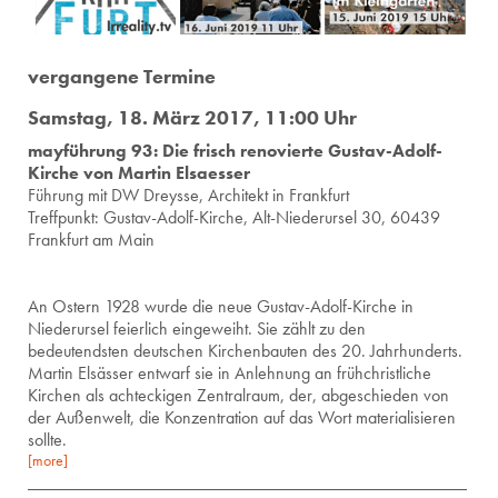
vergangene Termine
Samstag, 18. März 2017, 11:00 Uhr
mayführung 93: Die frisch renovierte Gustav-Adolf-
Kirche von Martin Elsaesser
Füh­rung mit DW Dreysse, Ar­chi­tekt in Frank­furt
Treff­punkt: Gus­tav-Adolf-Kir­che, Alt-Nie­der­ur­sel 30, 60439
Frank­furt am Main
An Ostern 1928 wurde die neue Gustav-Adolf-Kirche in
Niederursel feierlich eingeweiht. Sie zählt zu den
bedeutendsten deutschen Kirchenbauten des 20. Jahrhunderts.
Martin Elsässer entwarf sie in Anlehnung an frühchristliche
Kirchen als achteckigen Zentralraum, der, abgeschieden von
der Außenwelt, die Konzentration auf das Wort materialisieren
sollte.
[more]