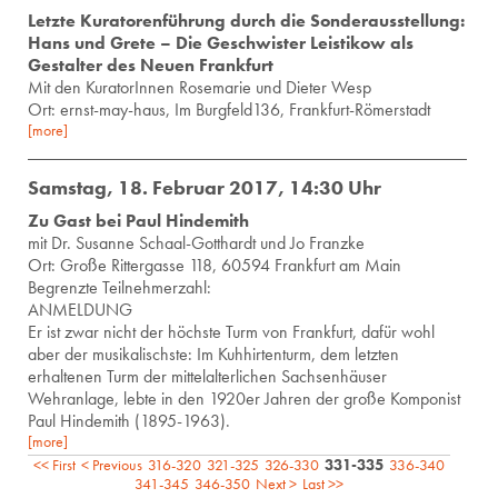
Letzte Kuratorenführung durch die Sonderausstellung:
Hans und Grete – Die Geschwister Leistikow als
Gestalter des Neuen Frankfurt
Mit den KuratorInnen Rosemarie und Dieter Wesp
Ort: ernst-may-haus, Im Burgfeld136, Frankfurt-Römerstadt
[more]
Samstag, 18. Februar 2017, 14:30 Uhr
Zu Gast bei Paul Hindemith
mit Dr. Su­san­ne Schaal-Gott­hardt und Jo Franz­ke
Ort: Große Rittergasse 118, 60594 Frankfurt am Main
Begrenzte Teilnehmerzahl:
ANMELDUNG
Er ist zwar nicht der höchste Turm von Frankfurt, dafür wohl
aber der musikalischste: Im Kuhhirtenturm, dem letzten
erhaltenen Turm der mittelalterlichen Sachsenhäuser
Wehranlage, lebte in den 1920er Jahren der große Komponist
Paul Hindemith (1895-1963).
[more]
<< First
< Previous
316-320
321-325
326-330
331-335
336-340
341-345
346-350
Next >
Last >>