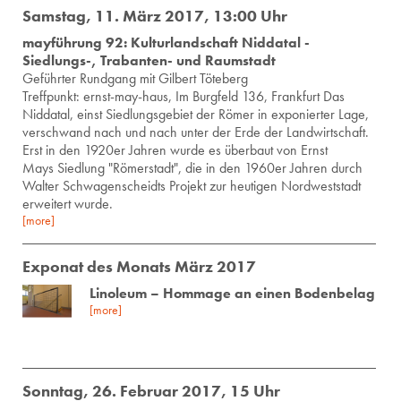
Samstag, 11. März 2017, 13:00 Uhr
mayführung 92: Kulturlandschaft Niddatal -
Siedlungs-, Trabanten- und Raumstadt
Ge­führ­ter Rund­gang mit Gil­bert Tö­te­berg
Treffpunkt: ernst-may-haus, Im Burgfeld 136, Frankfurt Das
Niddatal, einst Siedlungsgebiet der Römer in exponierter Lage,
verschwand nach und nach unter der Erde der Landwirtschaft.
Erst in den 1920er Jahren wurde es überbaut von Ernst
Mays Siedlung "Römerstadt", die in den 1960er Jahren durch
Walter Schwagenscheidts Projekt zur heutigen Nordweststadt
erweitert wurde.
[more]
Exponat des Monats März 2017
Linoleum – Hommage an einen Bodenbelag
[more]
Sonntag, 26. Februar 2017, 15 Uhr