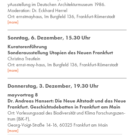
yAus­stel­lung im Deut­schen Ar­chi­tek­tur­mu­se­um 1986.
Mo­dera­ti­on: Dr. Eck­hard Her­rel
Ort: ernst­may­haus, Im Burg­feld 136, Frank­furt-Rö­mer­stadt
[more]
Sonntag, 6. Dezember, 15.30 Uhr
Kuratorenführung
Sonderausstellung Utopien des Neuen Frankfurt
Chris­ti­na Treut­lein
Ort: ernst-may-haus, Im Burg­feld 136, Frank­furt-Rö­mer­stadt
[more]
Donnerstag, 3. Dezember, 19.30 Uhr
mayvortrag 8
Dr. Andreas Hansert: Die Neue Altstadt und das Neue
Frankfurt. Geschichtsdebatten in Frankfurt am Main
Ort: Vor­le­sungs­saal des Bio­di­ver­si­tät und Klima For­schungs­zen­
trum (BiK-F),
Ge­org-Voigt-Stra­ße 14-16, 60325 Frank­furt am Main
[more]