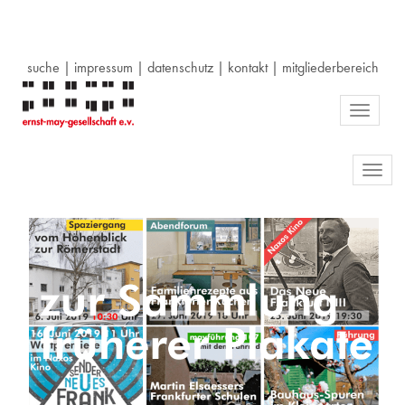
suche
|
impressum
|
datenschutz
|
kontakt
|
mitgliederbereich
Toggle
navigati
Toggl
navig