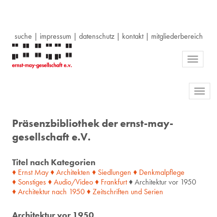
suche
|
impressum
|
datenschutz
|
kontakt
|
mitgliederbereich
Toggle
navigati
Toggl
navig
Präsenzbibliothek der ernst-may-
gesellschaft e.V.
Titel nach Kategorien
♦ Ernst May
♦ Architekten
♦ Siedlungen
♦ Denkmalpflege
♦ Sonstiges
♦ Audio/Video
♦ Frankfurt
♦ Architektur vor 1950
♦ Architektur
nach
1950
♦ Zeitschriften
und
Serien
Architektur vor 1950