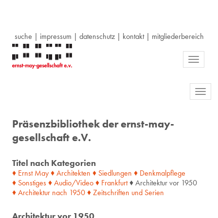
suche
|
impressum
|
datenschutz
|
kontakt
|
mitgliederbereich
Toggle
navigati
Toggl
navig
Präsenzbibliothek der ernst-may-
gesellschaft e.V.
Titel nach Kategorien
♦ Ernst May
♦ Architekten
♦ Siedlungen
♦ Denkmalpflege
♦ Sonstiges
♦ Audio/Video
♦ Frankfurt
♦ Architektur vor 1950
♦ Architektur
nach
1950
♦ Zeitschriften
und
Serien
Architektur vor 1950