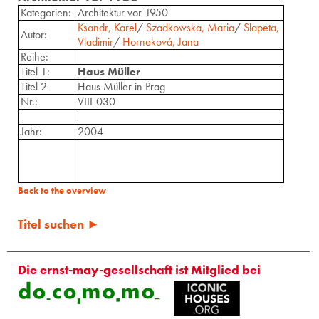
Kategorien:
Architektur vor 1950
Ksandr, Karel
/
Szadkowska, Maria
/
Slapeta,
Autor:
Vladimir
/
Horneková, Jana
Reihe:
Titel 1:
Haus Müller
Titel 2
Haus Müller in Prag
Nr.:
VIII-030
Jahr:
2004
Back to the overview
Titel suchen ►
Die ernst-may-gesellschaft ist Mitglied bei