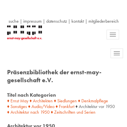
suche
|
impressum
|
datenschutz
|
kontakt
|
mitgliederbereich
Toggle
navigati
Toggl
navig
Präsenzbibliothek der ernst-may-
gesellschaft e.V.
Titel nach Kategorien
♦ Ernst May
♦ Architekten
♦ Siedlungen
♦ Denkmalpflege
♦ Sonstiges
♦ Audio/Video
♦ Frankfurt
♦ Architektur vor 1950
♦ Architektur
nach
1950
♦ Zeitschriften
und
Serien
Architektur vor 1950