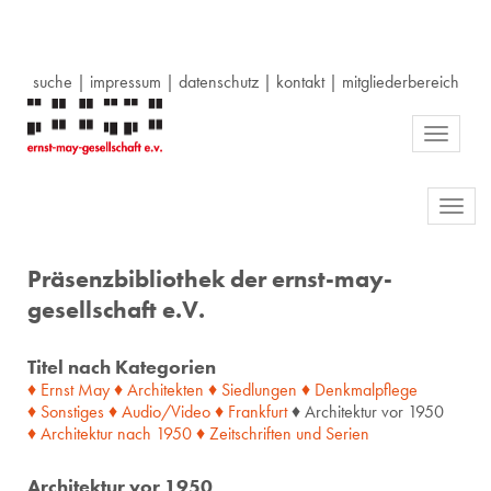
suche
|
impressum
|
datenschutz
|
kontakt
|
mitgliederbereich
Toggle
navigati
Toggl
navig
Präsenzbibliothek der ernst-may-
gesellschaft e.V.
Titel nach Kategorien
♦ Ernst May
♦ Architekten
♦ Siedlungen
♦ Denkmalpflege
♦ Sonstiges
♦ Audio/Video
♦ Frankfurt
♦ Architektur vor 1950
♦ Architektur
nach
1950
♦ Zeitschriften
und
Serien
Architektur vor 1950