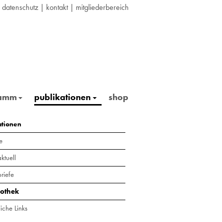
|
datenschutz
|
kontakt
|
mitgliederbereich
ramm
publikationen
shop
ationen
e
ktuell
riefe
iothek
iche Links