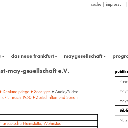
suche
|
impressum
s
das neue frankfurt
maygesellschaft
prog
st-may-gesellschaft e.V.
publik
Press
maya
♦ Denkmalpflege
♦ Sonstiges
♦ Audio/Video
itektur
nach
1950
♦ Zeitschriften
und
Serien
mayb
Bibl
Nützl
assauische Heimstätte, Wohnstadt