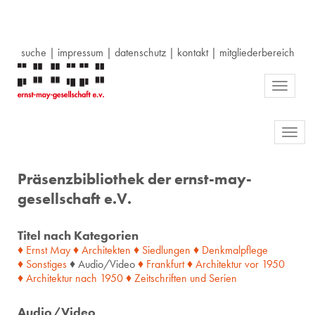
suche
|
impressum
|
datenschutz
|
kontakt
|
mitgliederbereich
Toggle
navigati
Toggl
navig
Präsenzbibliothek der ernst-may-
gesellschaft e.V.
Titel nach Kategorien
♦ Ernst May
♦ Architekten
♦ Siedlungen
♦ Denkmalpflege
♦ Sonstiges
♦ Audio/Video
♦ Frankfurt
♦ Architektur
vor
1950
♦ Architektur
nach
1950
♦ Zeitschriften
und
Serien
Audio/Video