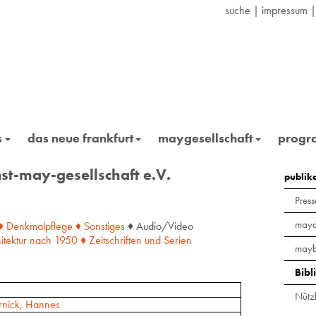
suche
|
impressum
s
das neue frankfurt
maygesellschaft
prog
st-may-gesellschaft e.V.
publik
Press
maya
♦ Denkmalpflege
♦ Sonstiges
♦ Audio/Video
itektur
nach
1950
♦ Zeitschriften
und
Serien
mayb
Bibl
Nützl
nick, Hannes