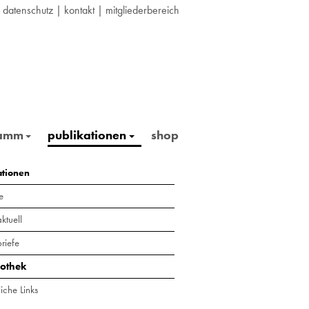
|
datenschutz
|
kontakt
|
mitgliederbereich
ramm
publikationen
shop
ationen
e
ktuell
riefe
iothek
iche Links