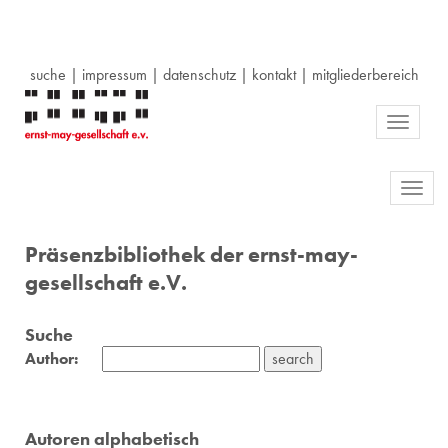
suche
|
impressum
|
datenschutz
|
kontakt
|
mitgliederbereich
Toggle
navigati
Toggl
navig
Präsenzbibliothek der ernst-may-
gesellschaft e.V.
Suche
Author:
Autoren alphabetisch