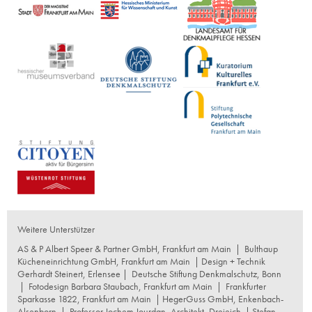
Weitere Unterstützer
AS & P Albert Speer & Partner GmbH, Frankfurt am Main
|
Bulthaup
Kücheneinrichtung GmbH, Frankfurt am Main
| Design + Technik
Gerhardt Steinert, Erlensee |
Deutsche Stiftung Denkmalschutz, Bonn
|
Fotodesign Barbara Staubach, Frankfurt am Main
|
Frankfurter
Sparkasse 1822, Frankfurt am Main
|
HegerGuss GmbH, Enkenbach-
Alsenborn
|
Professor Jochem Jourdan, Architekt, Dreieich
| Stefan