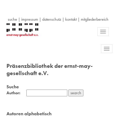
suche
|
impressum
|
datenschutz
|
kontakt
|
mitgliederbereich
Toggle
navigati
Toggl
navig
Präsenzbibliothek der ernst-may-
gesellschaft e.V.
Suche
Author:
Autoren alphabetisch