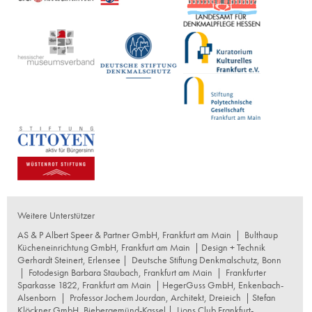
Weitere Unterstützer
AS & P Albert Speer & Partner GmbH, Frankfurt am Main
|
Bulthaup
Kücheneinrichtung GmbH, Frankfurt am Main
| Design + Technik
Gerhardt Steinert, Erlensee |
Deutsche Stiftung Denkmalschutz, Bonn
|
Fotodesign Barbara Staubach, Frankfurt am Main
|
Frankfurter
Sparkasse 1822, Frankfurt am Main
|
HegerGuss GmbH, Enkenbach-
Alsenborn
|
Professor Jochem Jourdan, Architekt, Dreieich
| Stefan
Klöckner GmbH, Biebergemünd-Kassel |
Lions Club Frankfurt-