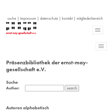
suche
|
impressum
|
datenschutz
|
kontakt
|
mitgliederbereich
Toggle
navigati
Toggl
navig
Präsenzbibliothek der ernst-may-
gesellschaft e.V.
Suche
Author:
Autoren alphabetisch