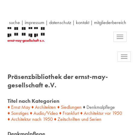
suche
|
impressum
|
datenschutz
|
kontakt
|
mitgliederbereich
Toggle
navigati
Toggl
navig
Präsenzbibliothek der ernst-may-
gesellschaft e.V.
Titel nach Kategorien
♦ Ernst May
♦ Architekten
♦ Siedlungen
♦ Denkmalpflege
♦ Sonstiges
♦ Audio/Video
♦ Frankfurt
♦ Architektur
vor
1950
♦ Architektur
nach
1950
♦ Zeitschriften
und
Serien
Denkmalpflege