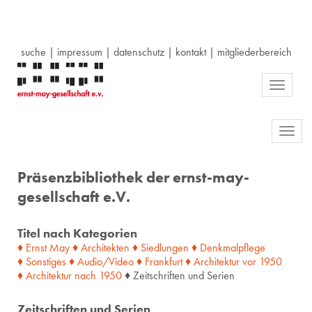
suche
|
impressum
|
datenschutz
|
kontakt
|
mitgliederbereich
Toggle
navigati
Toggl
navig
Präsenzbibliothek der ernst-may-
gesellschaft e.V.
Titel nach Kategorien
♦ Ernst May
♦ Architekten
♦ Siedlungen
♦ Denkmalpflege
♦ Sonstiges
♦ Audio/Video
♦ Frankfurt
♦ Architektur
vor
1950
♦ Architektur
nach
1950
♦ Zeitschriften und Serien
Zeitschriften und Serien