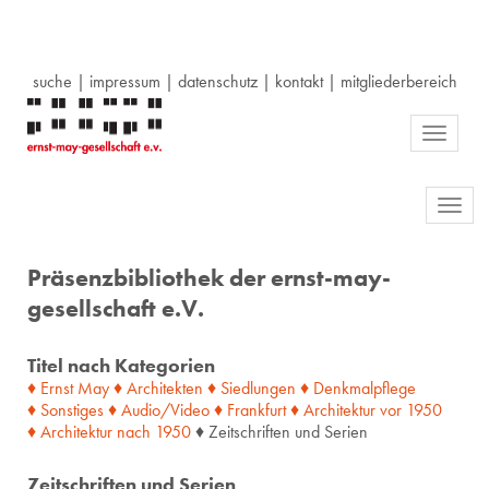
suche
|
impressum
|
datenschutz
|
kontakt
|
mitgliederbereich
Toggle
navigati
Toggl
navig
Präsenzbibliothek der ernst-may-
gesellschaft e.V.
Titel nach Kategorien
♦ Ernst May
♦ Architekten
♦ Siedlungen
♦ Denkmalpflege
♦ Sonstiges
♦ Audio/Video
♦ Frankfurt
♦ Architektur
vor
1950
♦ Architektur
nach
1950
♦ Zeitschriften und Serien
Zeitschriften und Serien