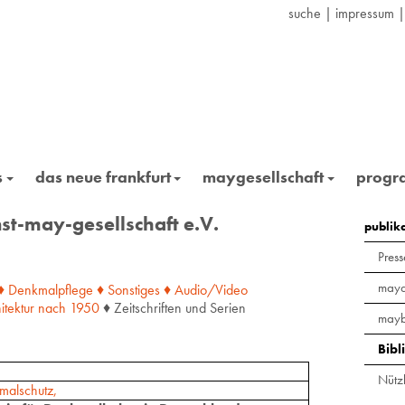
suche
|
impressum
s
das neue frankfurt
maygesellschaft
prog
st-may-gesellschaft e.V.
publik
Press
maya
♦ Denkmalpflege
♦ Sonstiges
♦ Audio/Video
itektur
nach
1950
♦ Zeitschriften und Serien
mayb
Bibl
Nützl
malschutz,