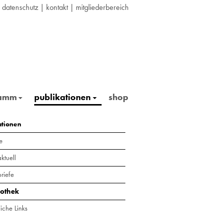
|
datenschutz
|
kontakt
|
mitgliederbereich
ramm
publikationen
shop
ationen
e
ktuell
riefe
iothek
iche Links