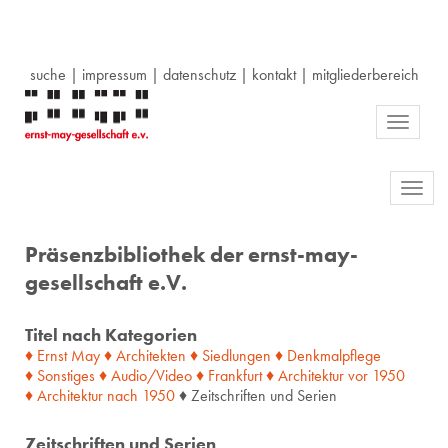
suche
|
impressum
|
datenschutz
|
kontakt
|
mitgliederbereich
Toggle
navigati
Toggl
navig
Präsenzbibliothek der ernst-may-
gesellschaft e.V.
Titel nach Kategorien
♦ Ernst May
♦ Architekten
♦ Siedlungen
♦ Denkmalpflege
♦ Sonstiges
♦ Audio/Video
♦ Frankfurt
♦ Architektur
vor
1950
♦ Architektur
nach
1950
♦ Zeitschriften und Serien
Zeitschriften und Serien