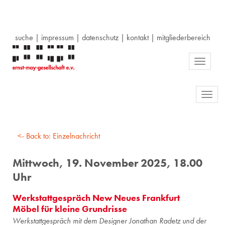
suche
|
impressum
|
datenschutz
|
kontakt
|
mitgliederbereich
Toggle
navigati
Toggl
navig
<- Back to: Einzelnachricht
Mittwoch, 19. November 2025, 18.00
Uhr
Werkstattgespräch New Neues Frankfurt
Möbel für kleine Grundrisse
Werk­statt­ge­spräch mit dem De­si­gner Jo­na­than Ra­detz und der