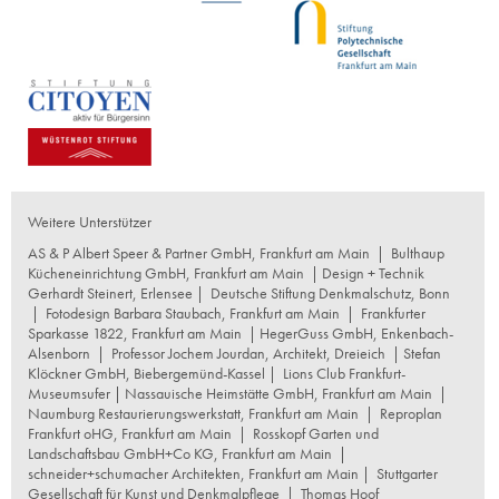
Weitere Unterstützer
AS & P Albert Speer & Partner GmbH, Frankfurt am Main
|
Bulthaup
Kücheneinrichtung GmbH, Frankfurt am Main
| Design + Technik
Gerhardt Steinert, Erlensee |
Deutsche Stiftung Denkmalschutz, Bonn
|
Fotodesign Barbara Staubach, Frankfurt am Main
|
Frankfurter
Sparkasse 1822, Frankfurt am Main
|
HegerGuss GmbH, Enkenbach-
Alsenborn
|
Professor Jochem Jourdan, Architekt, Dreieich
| Stefan
Klöckner GmbH, Biebergemünd-Kassel |
Lions Club Frankfurt-
Museumsufer
|
Nassauische Heimstätte GmbH, Frankfurt am Main
|
Naumburg Restaurierungswerkstatt, Frankfurt am Main
|
Reproplan
Frankfurt oHG, Frankfurt am Main
|
Rosskopf Garten und
Landschaftsbau GmbH+Co KG, Frankfurt am Main
|
schneider+schumacher Architekten, Frankfurt am Main
|
Stuttgarter
Gesellschaft für Kunst und Denkmalpflege
|
Thomas Hoof