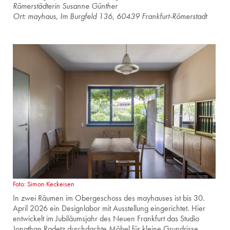
Rö­mer­städ­te­rin Su­san­ne Gün­ther
Ort: may­haus, Im Burg­feld 136, 60439 Frank­furt-Rö­mer­stadt
Foto: Simon Keckeisen
In zwei Räumen im Obergeschoss des mayhauses ist bis 30.
April 2026 ein Designlabor mit Ausstellung eingerichtet. Hier
entwickelt im Jubiläumsjahr des Neuen Frankfurt das Studio
Jonathan Radetz durchdachte Möbel für kleine Grundrisse.