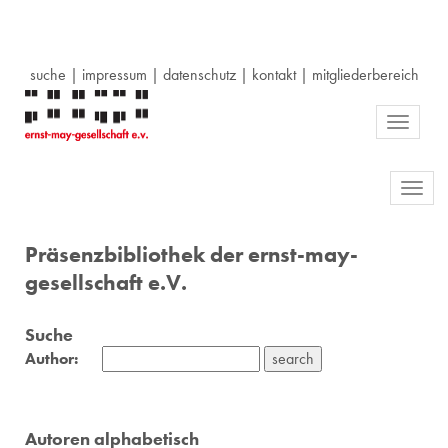
suche
|
impressum
|
datenschutz
|
kontakt
|
mitgliederbereich
Toggle
navigati
Toggl
navig
Präsenzbibliothek der ernst-may-
gesellschaft e.V.
Suche
Author:
Autoren alphabetisch