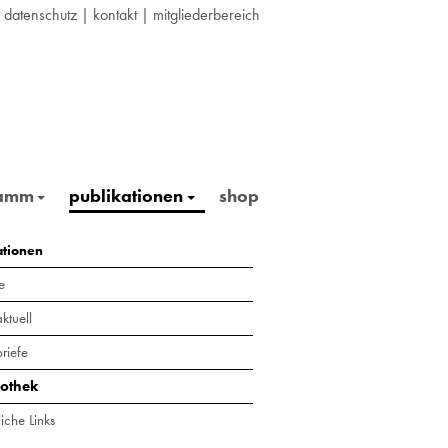
|
datenschutz
|
kontakt
|
mitgliederbereich
ramm
publikationen
shop
ationen
e
ktuell
riefe
iothek
iche Links