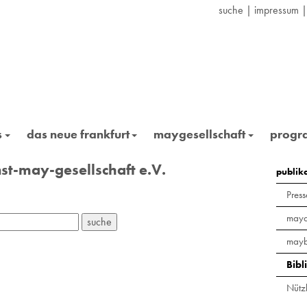
suche
|
impressum
s
das neue frankfurt
maygesellschaft
prog
st-may-gesellschaft e.V.
publik
Press
maya
mayb
Bibl
Nützl