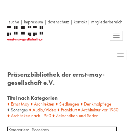
suche
|
impressum
|
datenschutz
|
kontakt
|
mitgliederbereich
Toggle
navigati
Toggl
navig
Präsenzbibliothek der ernst-may-
gesellschaft e.V.
Titel nach Kategorien
♦ Ernst May
♦ Architekten
♦ Siedlungen
♦ Denkmalpflege
♦ Sonstiges
♦ Audio/Video
♦ Frankfurt
♦ Architektur
vor
1950
♦ Architektur
nach
1950
♦ Zeitschriften
und
Serien
Kategorien:
Sonstiges