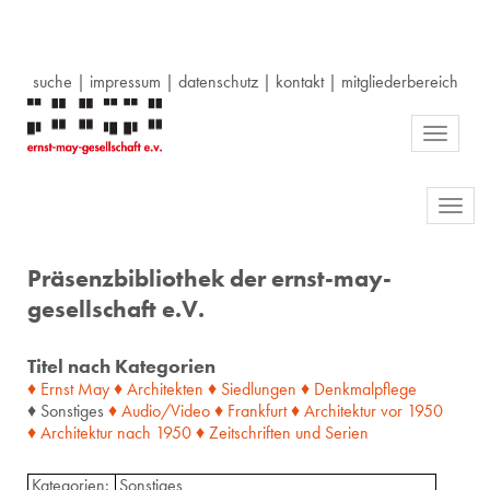
suche
|
impressum
|
datenschutz
|
kontakt
|
mitgliederbereich
Toggle
navigati
Toggl
navig
Präsenzbibliothek der ernst-may-
gesellschaft e.V.
Titel nach Kategorien
♦ Ernst May
♦ Architekten
♦ Siedlungen
♦ Denkmalpflege
♦ Sonstiges
♦ Audio/Video
♦ Frankfurt
♦ Architektur
vor
1950
♦ Architektur
nach
1950
♦ Zeitschriften
und
Serien
Kategorien:
Sonstiges