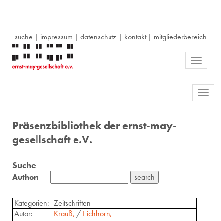
suche
|
impressum
|
datenschutz
|
kontakt
|
mitgliederbereich
Toggle
navigati
Toggl
navig
Präsenzbibliothek der ernst-may-
gesellschaft e.V.
Suche
Author:
Kategorien:
Zeitschriften
Autor:
Krauß,
/
Eichhorn,