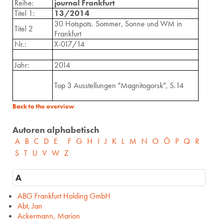
Reihe:
journal Frankfurt
Titel 1:
13/2014
30 Hotspots. Sommer, Sonne und WM in
Titel 2
Frankfurt
Nr.:
X-017/14
Jahr:
2014
Top 3 Ausstellungen "Magnitogorsk", S.14
Back to the overview
Autoren alphabetisch
A
B
C
D
E
F
G
H
I
J
K
L
M
N
O
Ö
P
Q
R
S
T
U
V
W
Z
A
ABG Frankfurt Holding GmbH
Abt, Jan
Ackermann, Marion