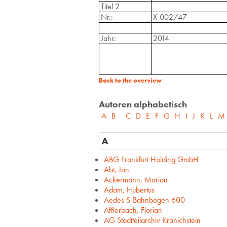
Titel 2
Nr.:
X-002/47
Jahr:
2014
Back to the overview
Autoren alphabetisch
A
B
C
D
E
F
G
H
I
J
K
L
M
A
ABG Frankfurt Holding GmbH
Abt, Jan
Ackermann, Marion
Adam, Hubertus
Aedes S-Bahnbogen 600
Afflerbach, Florian
AG Stadtteilarchiv Kranichstein