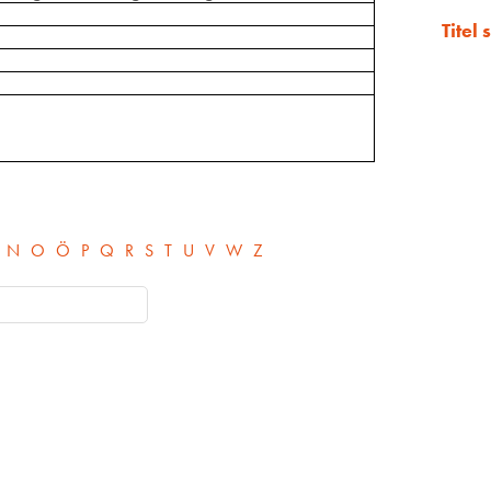
Titel
N
O
Ö
P
Q
R
S
T
U
V
W
Z