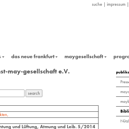
suche
|
impressum
s
das neue frankfurt
maygesellschaft
prog
st-may-gesellschaft e.V.
publik
Press
maya
mayb
Bibl
kten,
Nützl
ichtung und Lüftung, Atmung und Leib. 5/2014