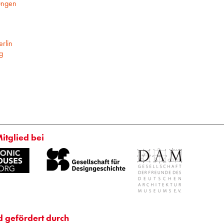
ungen
rlin
g
Mitglied bei
d gefördert durch