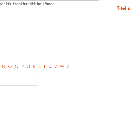
ger Für Frankfurt BFF im Römer
Titel
N
O
Ö
P
Q
R
S
T
U
V
W
Z