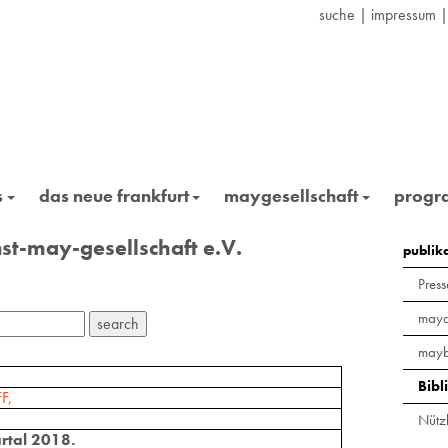
suche
|
impressum
s
das neue frankfurt
maygesellschaft
prog
st-may-gesellschaft e.V.
publik
Press
maya
mayb
Bibl
F,
Nützl
rtal 2018.