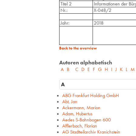
Titel 2
Informationen der Bür
Nr.:
X-048/2
Jahr:
2018
Back to the overview
Autoren alphabetisch
A
B
C
D
E
F
G
H
I
J
K
L
M
A
ABG Frankfurt Holding GmbH
Abt, Jan
Ackermann, Marion
Adam, Hubertus
Aedes S-Bahnbogen 600
Afflerbach, Florian
AG Stadtteilarchiv Kranichstein