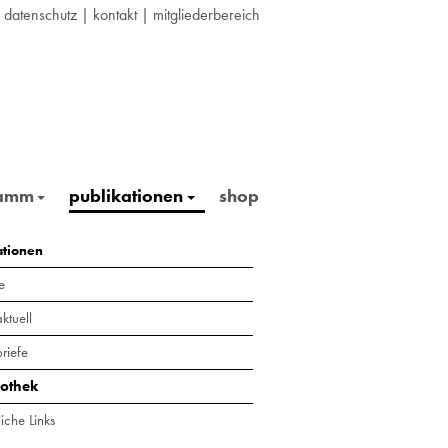
|
datenschutz
|
kontakt
|
mitgliederbereich
ramm
publikationen
shop
ationen
e
ktuell
riefe
iothek
iche Links