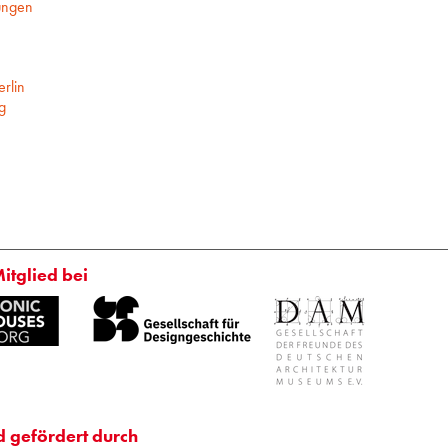
ungen
rlin
g
Mitglied bei
d gefördert durch