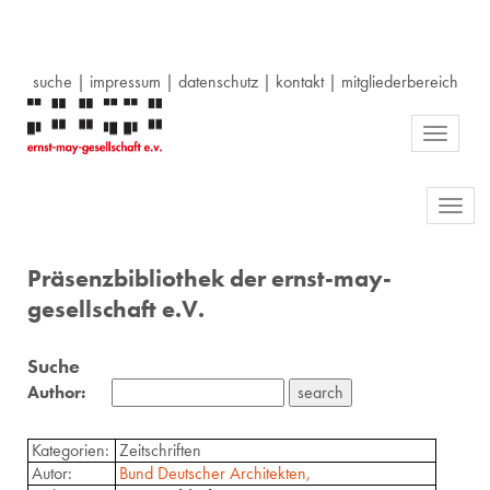
suche
|
impressum
|
datenschutz
|
kontakt
|
mitgliederbereich
Toggle
navigati
Toggl
navig
Präsenzbibliothek der ernst-may-
gesellschaft e.V.
Suche
Author:
Kategorien:
Zeitschriften
Autor:
Bund Deutscher Architekten,