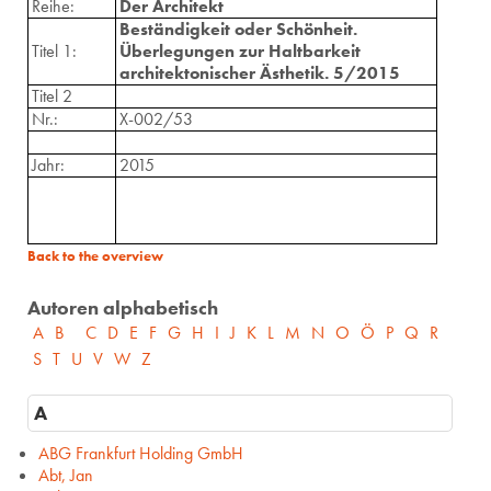
Reihe:
Der Architekt
Beständigkeit oder Schönheit.
Titel 1:
Überlegungen zur Haltbarkeit
architektonischer Ästhetik. 5/2015
Titel 2
Nr.:
X-002/53
Jahr:
2015
Back to the overview
Autoren alphabetisch
A
B
C
D
E
F
G
H
I
J
K
L
M
N
O
Ö
P
Q
R
S
T
U
V
W
Z
A
ABG Frankfurt Holding GmbH
Abt, Jan