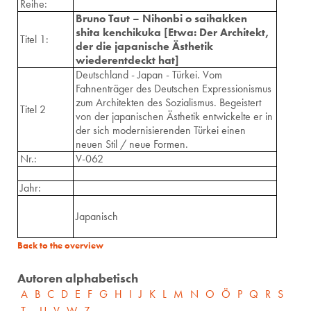
Reihe:
Bruno Taut – Nihonbi o saihakken
shita kenchikuka [Etwa: Der Architekt,
Titel 1:
der die japanische Ästhetik
wiederentdeckt hat]
Deutschland - Japan - Türkei. Vom
Fahnenträger des Deutschen Expressionismus
zum Architekten des Sozialismus. Begeistert
Titel 2
von der japanischen Ästhetik entwickelte er in
der sich modernisierenden Türkei einen
neuen Stil / neue Formen.
Nr.:
V-062
Jahr:
Japanisch
Back to the overview
Autoren alphabetisch
A
B
C
D
E
F
G
H
I
J
K
L
M
N
O
Ö
P
Q
R
S
T
U
V
W
Z