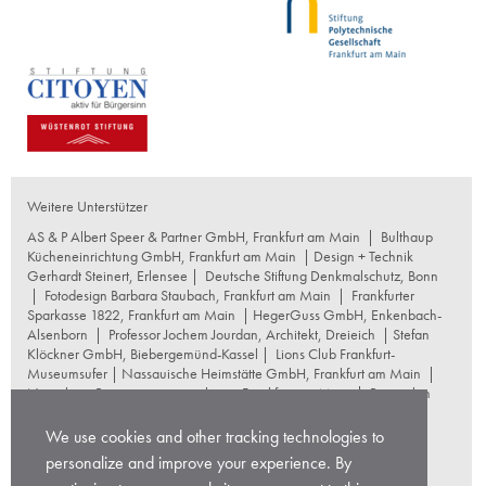
Weitere Unterstützer
AS & P Albert Speer & Partner GmbH, Frankfurt am Main
|
Bulthaup
Kücheneinrichtung GmbH, Frankfurt am Main
| Design + Technik
Gerhardt Steinert, Erlensee |
Deutsche Stiftung Denkmalschutz, Bonn
|
Fotodesign Barbara Staubach, Frankfurt am Main
|
Frankfurter
Sparkasse 1822, Frankfurt am Main
|
HegerGuss GmbH, Enkenbach-
Alsenborn
|
Professor Jochem Jourdan, Architekt, Dreieich
| Stefan
Klöckner GmbH, Biebergemünd-Kassel |
Lions Club Frankfurt-
Museumsufer
|
Nassauische Heimstätte GmbH, Frankfurt am Main
|
Naumburg Restaurierungswerkstatt, Frankfurt am Main
|
Reproplan
Frankfurt oHG, Frankfurt am Main
|
Rosskopf Garten und
Landschaftsbau GmbH+Co KG, Frankfurt am Main
|
We use cookies and other tracking technologies to
schneider+schumacher Architekten, Frankfurt am Main
|
Stuttgarter
personalize and improve your experience. By
Gesellschaft für Kunst und Denkmalpflege
|
Thomas Hoof