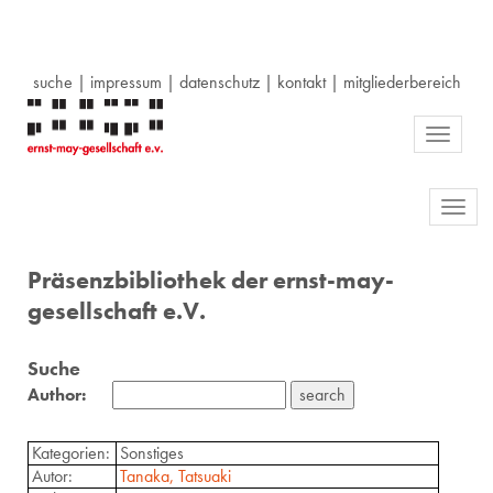
suche
|
impressum
|
datenschutz
|
kontakt
|
mitgliederbereich
Toggle
navigati
Toggl
navig
Präsenzbibliothek der ernst-may-
gesellschaft e.V.
Suche
Author:
Kategorien:
Sonstiges
Autor:
Tanaka, Tatsuaki