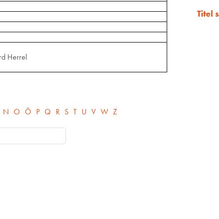
Titel
rd Herrel
N
O
Ö
P
Q
R
S
T
U
V
W
Z