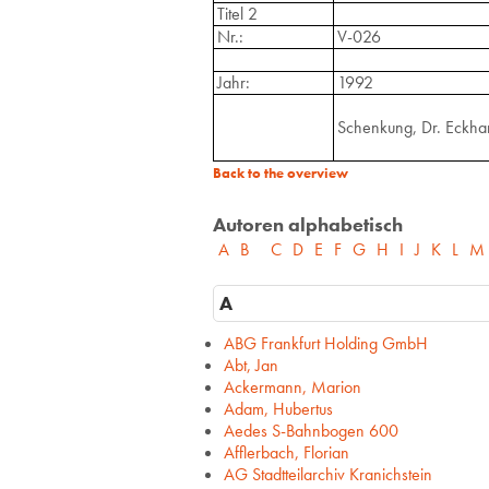
Titel 2
Nr.:
V-026
Jahr:
1992
Schenkung, Dr. Eckha
Back to the overview
Autoren alphabetisch
A
B
C
D
E
F
G
H
I
J
K
L
M
A
ABG Frankfurt Holding GmbH
Abt, Jan
Ackermann, Marion
Adam, Hubertus
Aedes S-Bahnbogen 600
Afflerbach, Florian
AG Stadtteilarchiv Kranichstein