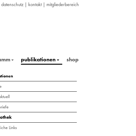
|
datenschutz
|
kontakt
|
mitgliederbereich
ramm
publikationen
shop
ationen
e
ktuell
riefe
iothek
iche Links