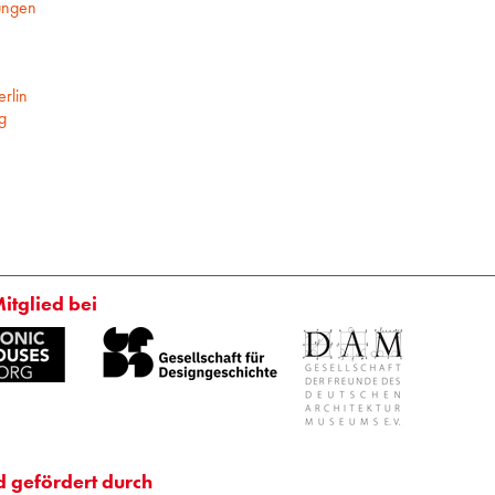
ungen
rlin
g
Mitglied bei
d gefördert durch