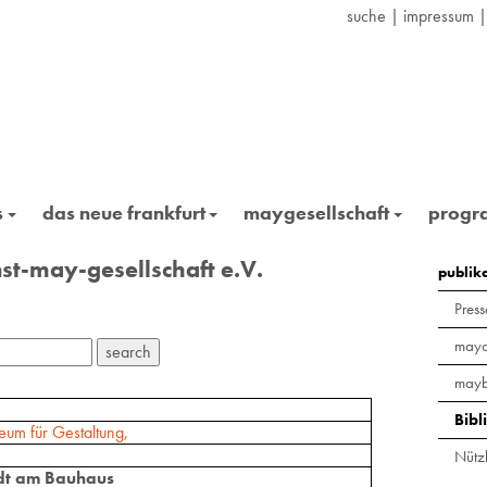
suche
|
impressum
s
das neue frankfurt
maygesellschaft
prog
st-may-gesellschaft e.V.
publik
Press
maya
mayb
Bibl
um für Gestaltung,
Nützl
dt am Bauhaus