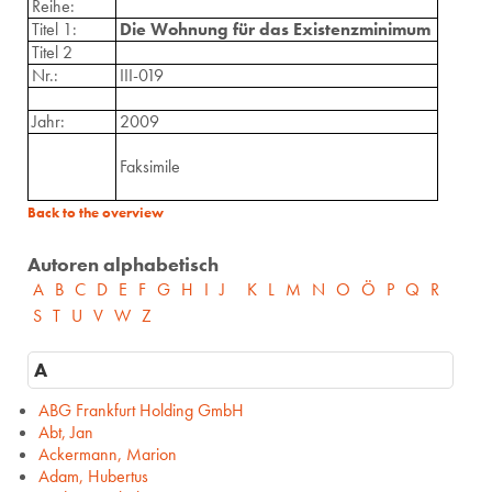
Reihe:
Titel 1:
Die Wohnung für das Existenzminimum
Titel 2
Nr.:
III-019
Jahr:
2009
Faksimile
Back to the overview
Autoren alphabetisch
A
B
C
D
E
F
G
H
I
J
K
L
M
N
O
Ö
P
Q
R
S
T
U
V
W
Z
A
ABG Frankfurt Holding GmbH
Abt, Jan
Ackermann, Marion
Adam, Hubertus