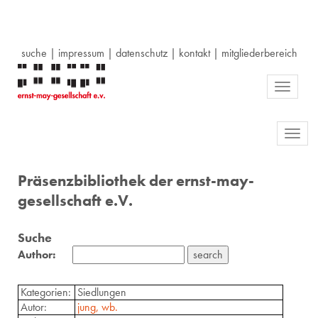
suche
|
impressum
|
datenschutz
|
kontakt
|
mitgliederbereich
Toggle
navigati
Toggl
navig
Präsenzbibliothek der ernst-may-
gesellschaft e.V.
Suche
Author:
Kategorien:
Siedlungen
Autor:
jung, wb.