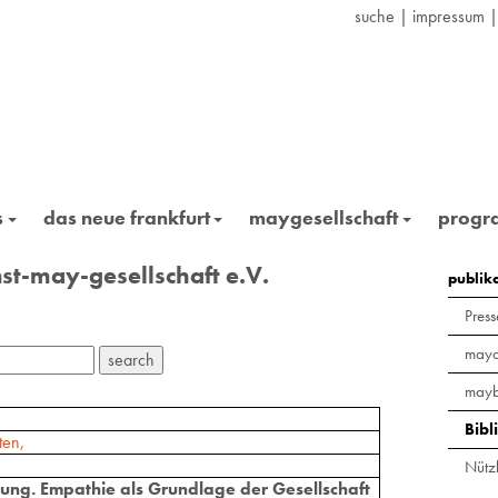
suche
|
impressum
s
das neue frankfurt
maygesellschaft
prog
st-may-gesellschaft e.V.
publik
Press
maya
mayb
Bibl
ten,
Nützl
ung. Empathie als Grundlage der Gesellschaft