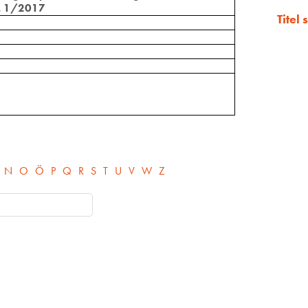
r. 1/2017
Titel
N
O
Ö
P
Q
R
S
T
U
V
W
Z