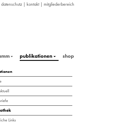
|
datenschutz
|
kontakt
|
mitgliederbereich
ramm
publikationen
shop
ationen
e
ktuell
riefe
iothek
iche Links