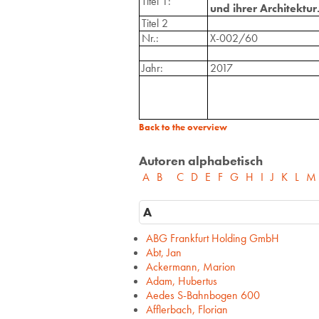
Titel 1:
und ihrer Architektu
Titel 2
Nr.:
X-002/60
Jahr:
2017
Back to the overview
Autoren alphabetisch
A
B
C
D
E
F
G
H
I
J
K
L
M
A
ABG Frankfurt Holding GmbH
Abt, Jan
Ackermann, Marion
Adam, Hubertus
Aedes S-Bahnbogen 600
Afflerbach, Florian