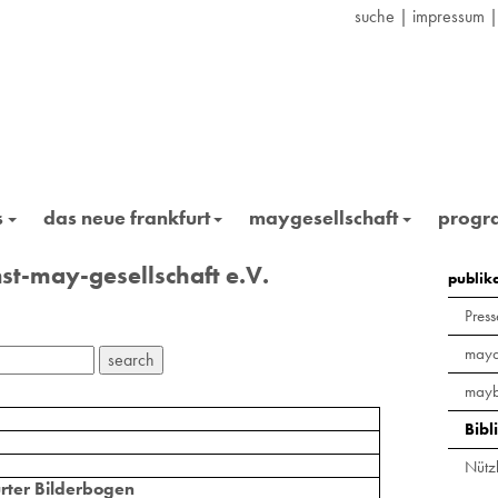
suche
|
impressum
s
das neue frankfurt
maygesellschaft
prog
st-may-gesellschaft e.V.
publik
Press
maya
mayb
Bibl
Nützl
urter Bilderbogen