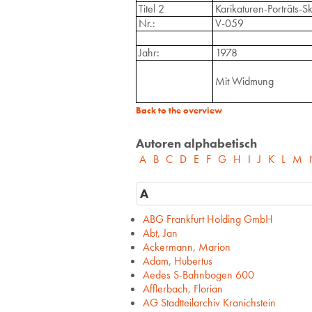
Titel 2
Karikaturen-Porträts-S
Nr.:
V-059
Jahr:
1978
Mit Widmung
Back to the overview
Autoren alphabetisch
A
B
C
D
E
F
G
H
I
J
K
L
M
A
ABG Frankfurt Holding GmbH
Abt, Jan
Ackermann, Marion
Adam, Hubertus
Aedes S-Bahnbogen 600
Afflerbach, Florian
AG Stadtteilarchiv Kranichstein