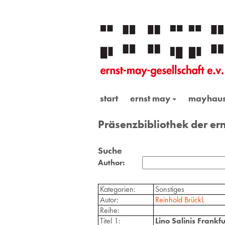
start
ernst may
mayhau
Präsenzbibliothek der ern
Suche
Author:
Kategorien:
Sonstiges
Autor:
Reinhold Brückl,
Reihe:
Titel 1:
Lino Salinis Frankf