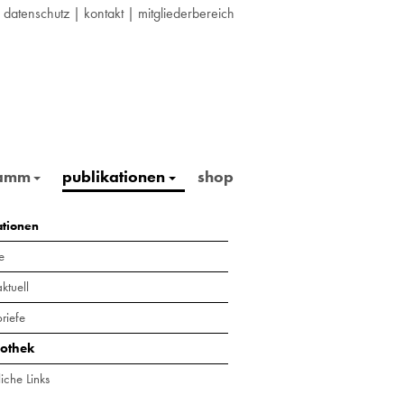
|
datenschutz
|
kontakt
|
mitgliederbereich
ramm
publikationen
shop
ationen
e
ktuell
riefe
iothek
iche Links