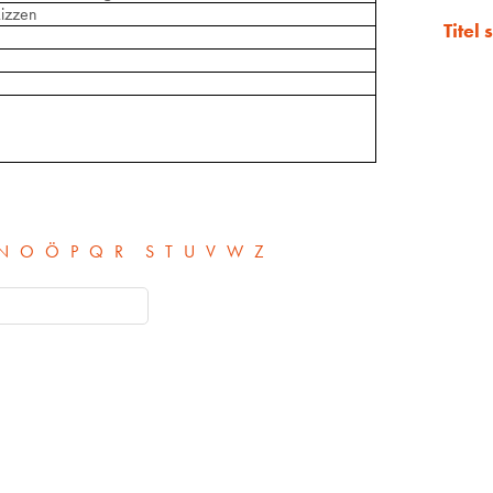
kizzen
Titel
N
O
Ö
P
Q
R
S
T
U
V
W
Z