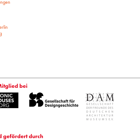
ungen
rlin
g
Mitglied bei
d gefördert durch